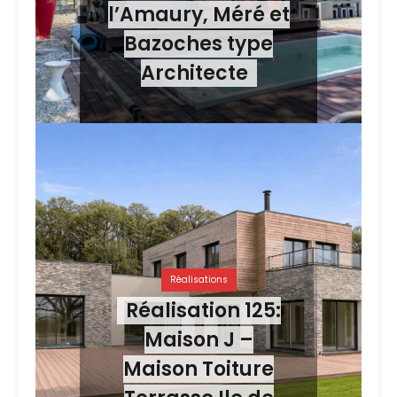
l’Amaury, Méré et
Bazoches type
Architecte
Réalisations
Réalisation 125:
Maison J –
Maison Toiture