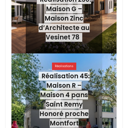
Maison G –
Maison Zinc
d’Architecte au
Vesinet 78
Réalisations
Réalisation 45:
Maison R –
Maison 4 pans
Saint Remy
Honoré proche
Montfort