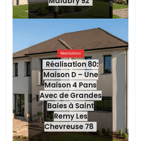
Malabry 92
Réalisations
Réalisation 80:
Maison D – Une
Maison 4 Pans
Avec de Grandes
Baies à Saint
Remy Les
Chevreuse 78