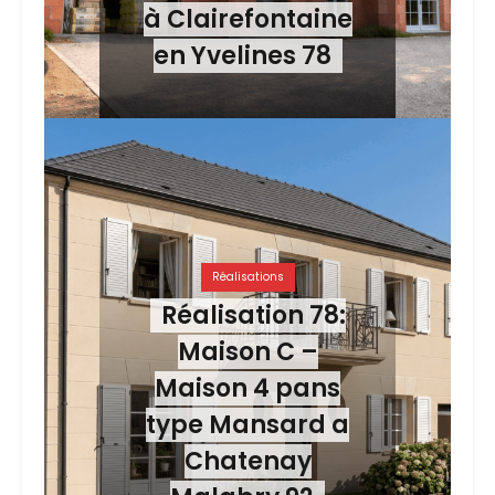
à Clairefontaine
en Yvelines 78
Réalisations
Réalisation 78:
Maison C –
Maison 4 pans
type Mansard a
Chatenay