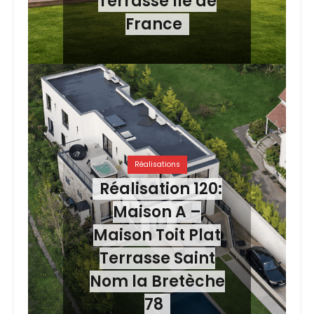
Terrasse Ile de
France
Réalisations
Réalisation 120:
Maison A –
Maison Toit Plat
Terrasse Saint
Nom la Bretèche
78