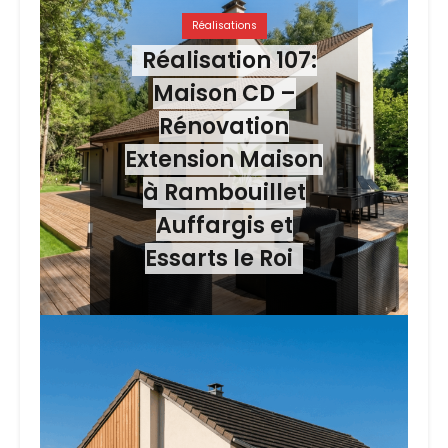
Réalisations
Réalisation 107:
Maison CD –
Rénovation
Extension Maison
à Rambouillet
Auffargis et
Essarts le Roi