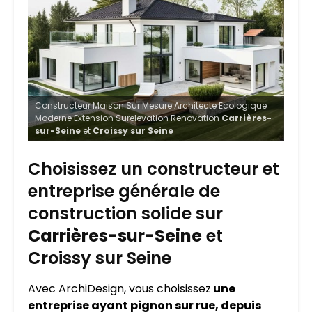
Constructeur Maison Sur Mesure Architecte Ecologique
Moderne Extension Surelevation Renovation
Carrières-
sur-Seine
et
Croissy sur Seine
Choisissez un constructeur et
entreprise générale de
construction solide sur
Carrières-sur-Seine
et
Croissy sur Seine
Avec ArchiDesign, vous choisissez
une
entreprise ayant pignon sur rue, depuis