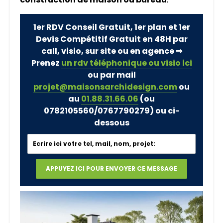
1er RDV Conseil Gratuit, 1er plan et 1er
Devis Compétitif Gratuit en 48H par
call, visio, sur site ou en agence ⇒
Prenez
un rdv téléphonique ou visio ici
ou par mail
projet@maisonsarchidesign.com
ou
au
01.88.31.66.06
(ou
0782105560/0767790279)
ou ci-
dessous